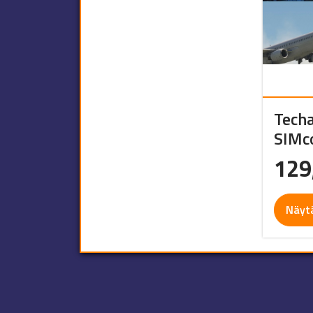
Tech
SIMc
129
Näyt