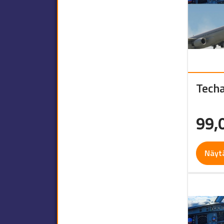
Techa
99,
Näyt