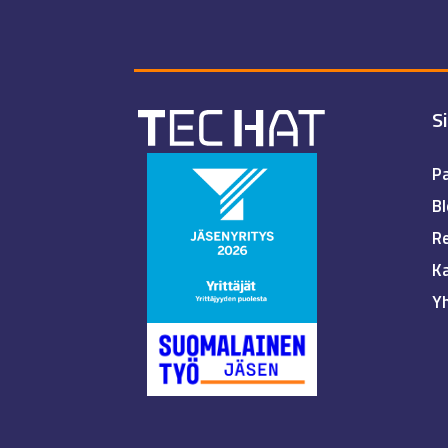
S
Pa
Bl
Re
K
Y