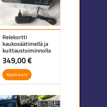
Relekortti
kaukosäätimellä ja
kuittaustoiminnolla
349,00
€
Näytä tuote