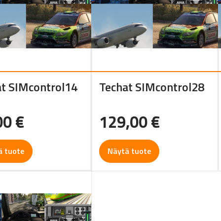
t SIMcontrol14
Techat SIMcontrol28
00
€
129,00
€
ä tuote
Näytä tuote