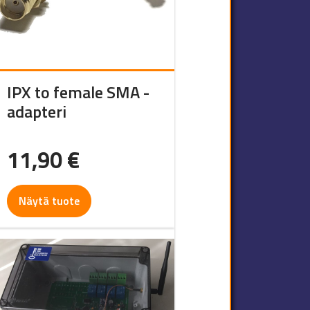
IPX to female SMA -
adapteri
11,90
€
Näytä tuote