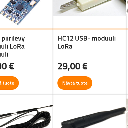
piirilevy
HC12 USB- moduuli
uli LoRa
LoRa
uli
90
€
29,00
€
ä tuote
Näytä tuote