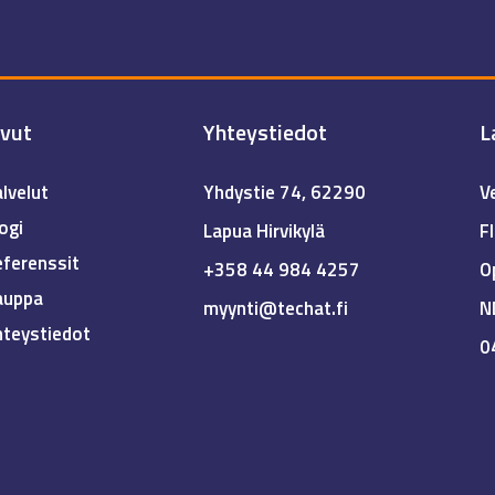
ivut
Yhteystiedot
L
lvelut
Yhdystie 74, 62290
V
ogi
Lapua Hirvikylä
F
ferenssit
+358 44 984 4257
O
auppa
myynti@techat.fi
N
hteystiedot
0