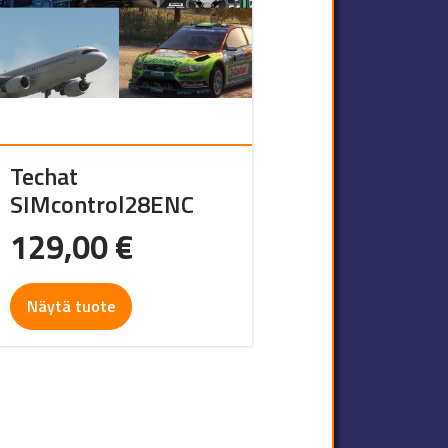
Techat
SIMcontrol28ENC
129,00
€
Näytä tuote