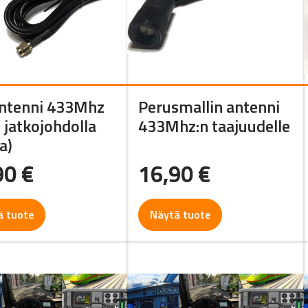
antenni 433Mhz
Perusmallin antenni
jatkojohdolla
433Mhz:n taajuudelle
a)
90
€
16,90
€
ä tuote
Näytä tuote