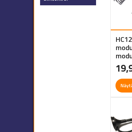
HC12 
modu
modu
19,
Näyt