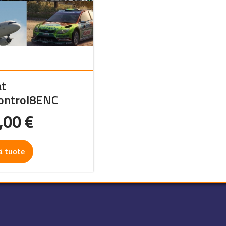
at
ontrol8ENC
,00
€
ä tuote