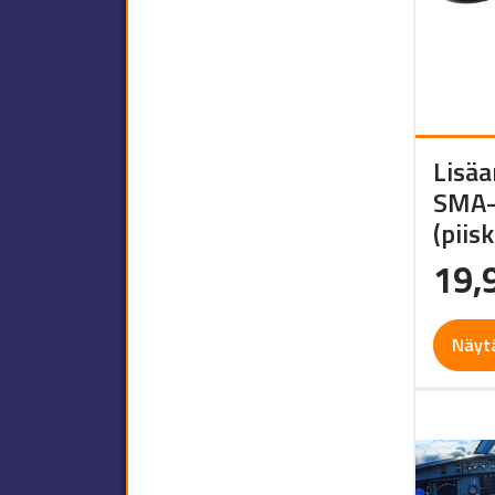
Lisä
SMA- 
(piisk
19,
Näyt