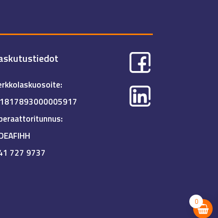
askutustiedot
erkkolaskuosoite:
I1817893000005917
peraattoritunnus:
DEAFIHH
41 727 9737
0