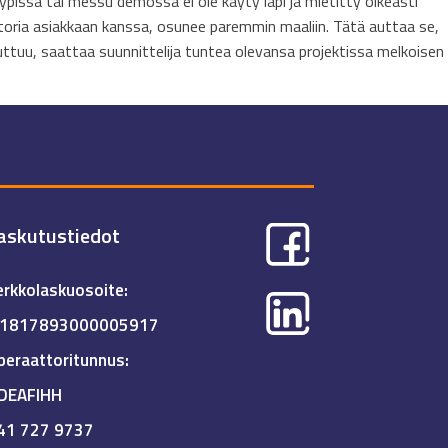
pissä tai messu demossa ei ole käyty läpi ja mietitty oikeasti
toria asiakkaan kanssa, osunee paremmin maaliin. Tätä auttaa se,
ttuu, saattaa suunnittelija tuntea olevansa projektissa melkoisen
askutustiedot
erkkolaskuosoite:
I1817893000005917
peraattoritunnus:
DEAFIHH
41 727 9737