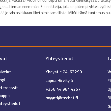
) ja PoC:sta (Proof of Concept) siinä, että kiirehdityssä prototyy
issa hieman enemmän. Suunnittelija, jolla on pidempi yhteistyöhis
ä jotain asiakkaan liiketoimintamallista. Mikäli tämä tuntemus puu
ivut
Yhteystiedot
L
lvelut
Yhdystie 74, 62290
V
ogi
Lapua Hirvikylä
F
ferenssit
+358 44 984 4257
O
auppa
myynti@techat.fi
N
hteystiedot
0