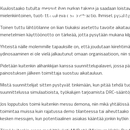
Kuulostaako tutulta: messut ihan nurkan takana ja saadaan loistav
Palvelu
mielenkiintoinen, tuotetta tukeva demonstraatio. Ihmiset pysähtyv
Toinen tuttu lähtötilanne on liian tiukaksi asetettu tavoite aikat
menetelmien käyttöönotto on tärkeää, jotta pysytään mukana kil
Yhteistä näille molemmille tapauksille on, että joudutaan kiirehti
ydinosaaminen ei ole vielä jalkautunut omaan organisaatioon, niin 
Pidetään kuitenkin alihankkijan kanssa suunnittelupalaveri, jossa p
painostuksen jälkeen toimittaja suostuu aikatauluun.
Mistä suunnittelijat sitten pystyvät tinkimään, kun pitää tehdä tu
suunnittelussa simulaatioista, työkalujen tarjoamista DRC-sääntö
Jos lopputulos toimii kuitenkin messu demona, niin mikä yhtälössä
toimintaa muissa kuin rajatussa demo tilanteessa tai aiheuttaako lait
kesken messujen, kun potentiaalinen asiakas kääntää jonkin kytkin p