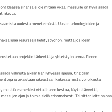
on! Ideassa sinänsä ei ole mitään vikaa, messuille on hyvä saada
Kauppa
Yhteystiedot
 liikettä.
kia osaamista uudesta menetelmästä. Uusien teknologioiden ja
 hakea lisää resursseja kehitystyöhön, mutta jos idean
korostetaan projektin tärkeyttä ja yhteistyön arvoa. Pienen
aada valmista aikaan liian lyhyessä ajassa, tingitään
ntteja ja oikaistaan oikeastaan kaikessa mistä voi oikaista.
ty miettiä esimerkiksi virtalähteen kestoa, käytettävyyttä,
messujen ajan ja toimia siellä erinomaisesti. Tai sitten laite hajoaa