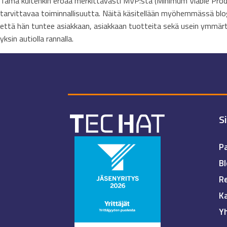
Tämä kuitenkin eroaa merkittävästi MVP:stä (Minimum Viable Product
tarvittavaa toiminnallisuutta. Näitä käsitellään myöhemmässä blog
että hän tuntee asiakkaan, asiakkaan tuotteita sekä usein ymmärtä
yksin autiolla rannalla.
S
Pa
Bl
Re
K
Y