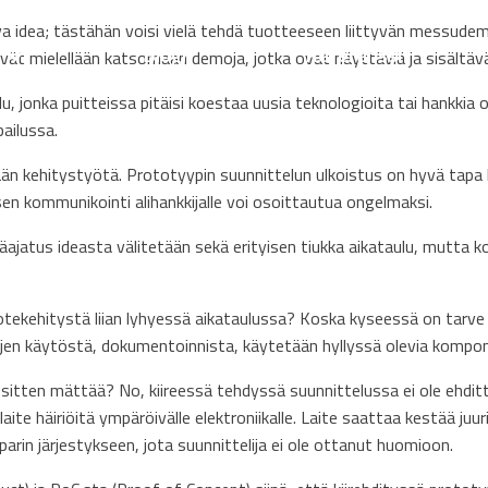
a idea; tästähän voisi vielä tehdä tuotteeseen liittyvän messudem
t
Blogi
Referenssit
ät mielellään katsomaan demoja, jotka ovat näyttäviä ja sisältävät
aulu, jonka puitteissa pitäisi koestaa uusia teknologioita tai hank
pailussa.
mään kehitystyötä. Prototyypin suunnittelun ulkoistus on hyvä tapa
sen kommunikointi alihankkijalle voi osoittautua ongelmaksi.
ääajatus ideasta välitetään sekä erityisen tiukka aikataulu, mutta 
otekehitystä liian lyhyessä aikataulussa? Koska kyseessä on tarve s
jen käytöstä, dokumentoinnista, käytetään hyllyssä olevia kompone
 sitten mättää? No, kiireessä tehdyssä suunnittelussa ei ole ehdit
e häiriöitä ympäröivälle elektroniikalle. Laite saattaa kestää juuri 
arin järjestykseen, jota suunnittelija ei ole ottanut huomioon.